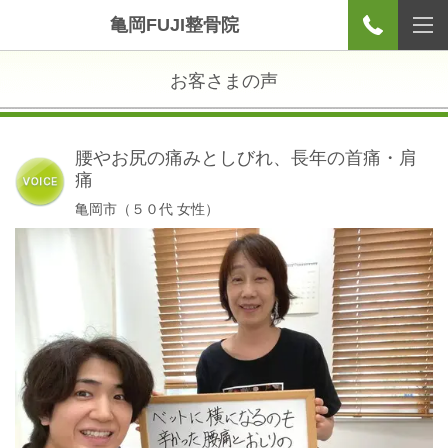
亀岡FUJI整骨院
お客さまの声
腰やお尻の痛みとしびれ、長年の首痛・肩
痛
亀岡市（５０代 女性）