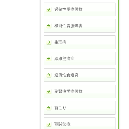
過敏性腸症候群
機能性胃腸障害
生理痛
線維筋痛症
逆流性食道炎
副腎疲労症候群
首こり
顎関節症