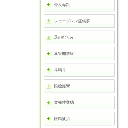
外反母趾
シェーグレン症候群
足のむくみ
耳管開放症
耳鳴り
眼瞼痙攣
突発性難聴
眼精疲労