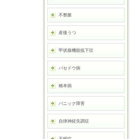
不整脈
産後うつ
甲状腺機能低下症
バセドウ病
橋本病
パニック障害
自律神経失調症
不眠症