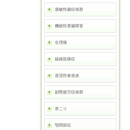
過敏性腸症候群
機能性胃腸障害
生理痛
線維筋痛症
逆流性食道炎
副腎疲労症候群
首こり
顎関節症