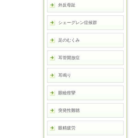
外反母趾
シェーグレン症候群
足のむくみ
耳管開放症
耳鳴り
眼瞼痙攣
突発性難聴
眼精疲労