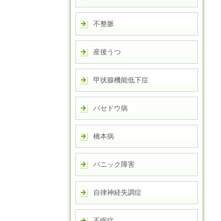
不整脈
産後うつ
甲状腺機能低下症
バセドウ病
橋本病
パニック障害
自律神経失調症
不眠症