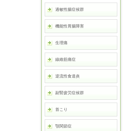
過敏性腸症候群
機能性胃腸障害
生理痛
線維筋痛症
逆流性食道炎
副腎疲労症候群
首こり
顎関節症