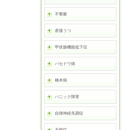
不整脈
産後うつ
甲状腺機能低下症
バセドウ病
橋本病
パニック障害
自律神経失調症
不眠症