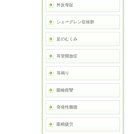
外反母趾
シェーグレン症候群
足のむくみ
耳管開放症
耳鳴り
眼瞼痙攣
突発性難聴
眼精疲労