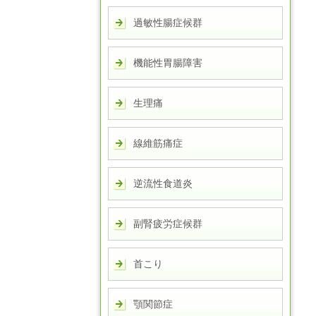
過敏性腸症候群
機能性胃腸障害
生理痛
線維筋痛症
逆流性食道炎
副腎疲労症候群
首こり
顎関節症