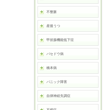
不整脈
産後うつ
甲状腺機能低下症
バセドウ病
橋本病
パニック障害
自律神経失調症
不眠症