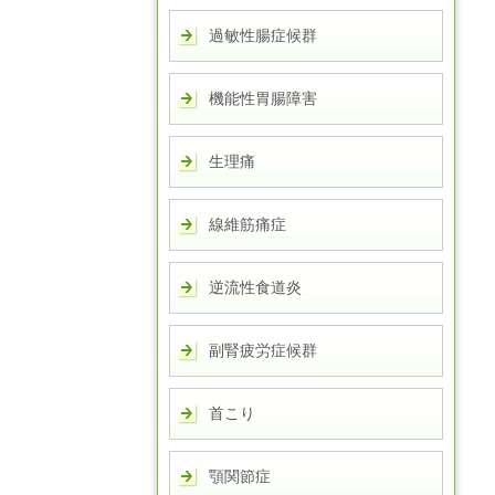
過敏性腸症候群
機能性胃腸障害
生理痛
線維筋痛症
逆流性食道炎
副腎疲労症候群
首こり
顎関節症