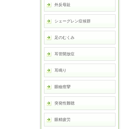
外反母趾
シェーグレン症候群
足のむくみ
耳管開放症
耳鳴り
眼瞼痙攣
突発性難聴
眼精疲労