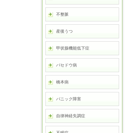
不整脈
産後うつ
甲状腺機能低下症
バセドウ病
橋本病
パニック障害
自律神経失調症
不眠症