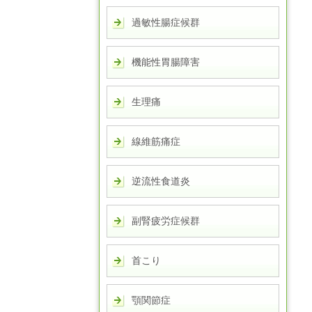
過敏性腸症候群
機能性胃腸障害
生理痛
線維筋痛症
逆流性食道炎
副腎疲労症候群
首こり
顎関節症