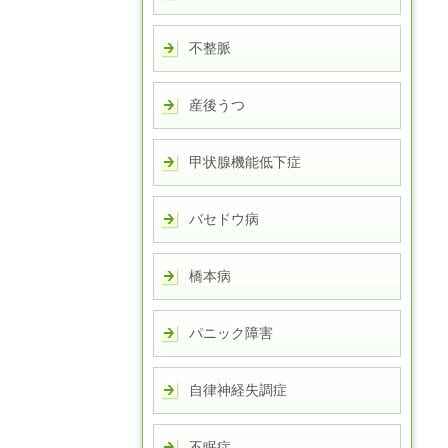
不整脈
産後うつ
甲状腺機能低下症
バセドウ病
橋本病
パニック障害
自律神経失調症
不眠症