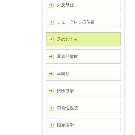
外反母趾
シェーグレン症候群
足のむくみ
耳管開放症
耳鳴り
眼瞼痙攣
突発性難聴
眼精疲労