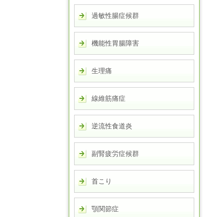
過敏性腸症候群
機能性胃腸障害
生理痛
線維筋痛症
逆流性食道炎
副腎疲労症候群
首こり
顎関節症