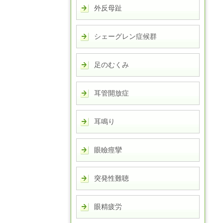
外反母趾
シェーグレン症候群
足のむくみ
耳管開放症
耳鳴り
眼瞼痙攣
突発性難聴
眼精疲労