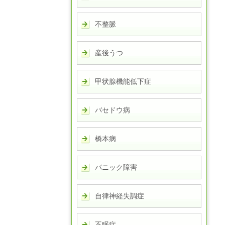
不整脈
産後うつ
甲状腺機能低下症
バセドウ病
橋本病
パニック障害
自律神経失調症
不眠症